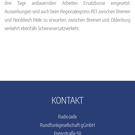
drei Tage andauernden Arbeiten Ersatzbusse eingesetzt.
Auswirkungen sind auch beim Regionalexpress RE1 zwischen Bremen
und Norddeich Mole zu erwarten, zwischen Bremen und Oldenburg
verkehrt ebenfalls Schienenersatzverkehr.
KONTAKT
Radio Jade
Rundfunkgesellschaft gGmbH
Peterstraße 50