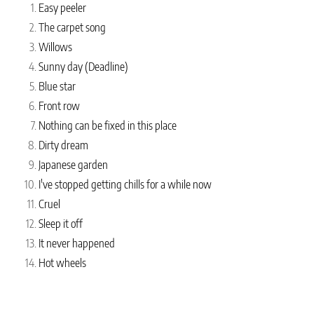
Easy peeler
The carpet song
Willows
Sunny day (Deadline)
Blue star
Front row
Nothing can be fixed in this place
Dirty dream
Japanese garden
I've stopped getting chills for a while now
Cruel
Sleep it off
It never happened
Hot wheels