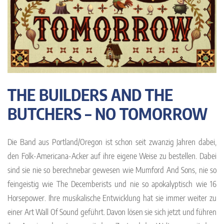
THE BUILDERS AND THE
BUTCHERS – NO TOMORROW
Die Band aus Portland/Oregon ist schon seit zwanzig Jahren dabei,
den Folk-Americana-Acker auf ihre eigene Weise zu bestellen. Dabei
sind sie nie so berechnebar gewesen wie Mumford And Sons, nie so
feingeistig wie The Decemberists und nie so apokalyptisch wie 16
Horsepower. Ihre musikalische Entwicklung hat sie immer weiter zu
einer Art Wall Of Sound geführt. Davon lösen sie sich jetzt und führen